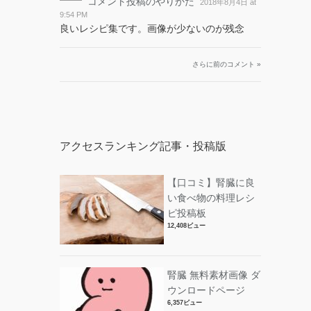
コメント投稿のやりかた
2018年8月4日 at
9:54 PM
良いレシピ集です。画像が少ないのが残念
さらに前のコメント »
アクセスランキング記事・投稿版
【口コミ】腎臓に良
い食べ物の料理レシ
ピ投稿板
12,408ビュー
腎臓 無料素材画像 ダ
ウンロードページ
6,357ビュー