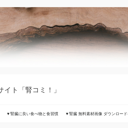
サイト「腎コミ！」
▼腎臓に良い食べ物と食習慣
▼腎臓 無料素材画像 ダウンロー